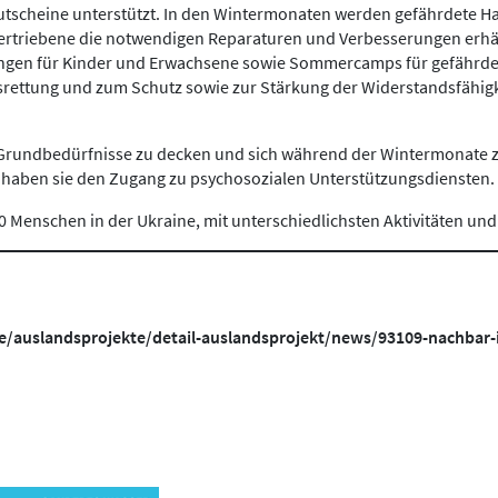
tscheine unterstützt. In den Wintermonaten werden gefährdete Hau
rtriebene die notwendigen Reparaturen und Verbesserungen erhält
ungen für Kinder und Erwachsene sowie Sommercamps für gefährdet
nsrettung und zum Schutz sowie zur Stärkung der Widerstandsfähigk
re Grundbedürfnisse zu decken und sich während der Wintermonate 
 haben sie den Zugang zu psychosozialen Unterstützungsdiensten.
 Menschen in der Ukraine, mit unterschiedlichsten Aktivitäten und 
e/auslandsprojekte/detail-auslandsprojekt/news/93109-nachbar-