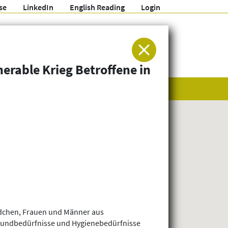
se
LinkedIn
English Reading
Login
ür Entwicklung und Humanitäre Hilfe
nerable Krieg Betroffene in
Mädchen, Frauen und Männer aus
Grundbedürfnisse und Hygienebedürfnisse