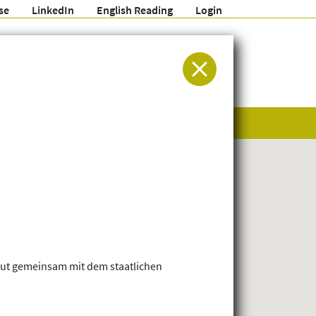
se
LinkedIn
English Reading
Login
ür Entwicklung und Humanitäre Hilfe
aut gemeinsam mit dem staatlichen