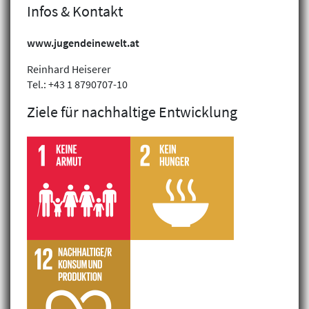
Infos & Kontakt
www.jugendeinewelt.at
Reinhard Heiserer
Tel.: +43 1 8790707-10
Ziele für nachhaltige Entwicklung
Filterergebnis: 1 gefunden
Nachhaltige biologische
Landwirtschaft in Nepal
Nepal,
Jugend Eine Welt – Don Bosco
Entwicklungszusammenarbeit
Aus- & Weiterbildung, Ländliche Entwicklung &
Ernährungssicherheit
Liste drucken