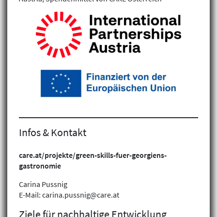
Infos & Kontakt
Klimagerechtigkeit
care.at/projekte/green-skills-fuer-georgiens-
Geschlechtergerechtigkeit
gastronomie
Inklusion
Carina Pussnig
E-Mail: carina.pussnig@care.at
Ziele für nachhaltige Entwicklung