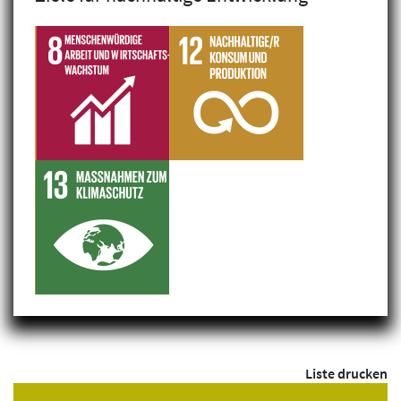
Filterergebnis: 1 gefunden
„Green Skills“ für Georgiens
Gastronomie
Europa & Kaukasus, Georgien,
CARE Österreich
Aus- & Weiterbildung, Wirtschaftliche Entwicklung,
Lieferketten & Finanzsektor
Liste drucken