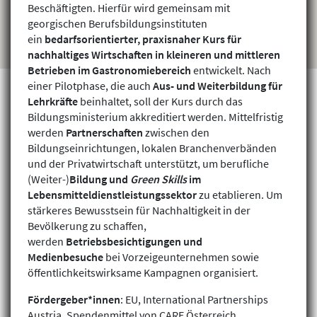
Beschäftigten. Hierfür wird gemeinsam mit
georgischen Berufsbildungsinstituten
ein
bedarfsorientierter, praxisnaher Kurs für
nachhaltiges Wirtschaften in kleineren und mittleren
Betrieben
im Gastronomiebereich
entwickelt. Nach
einer Pilotphase, die auch
Aus- und Weiterbildung für
Lehrkräfte
beinhaltet, soll der Kurs durch das
Bildungsministerium akkreditiert werden. Mittelfristig
Projekte finden
werden
Partnerschaften
zwischen den
Bildungseinrichtungen, lokalen Branchenverbänden
und der Privatwirtschaft unterstützt, um berufliche
(Weiter-)
Bildung und
Green Skills
im
Lebensmitteldienstleistungssektor
zu etablieren. Um
stärkeres Bewusstsein für Nachhaltigkeit in der
Bevölkerung zu schaffen,
werden
Betriebsbesichtigungen und
Medienbesuche
bei Vorzeigeunternehmen sowie
öffentlichkeitswirksame Kampagnen organisiert.
Fördergeber*innen
: EU, International Partnerships
Austria, Spendenmittel von CARE Österreich